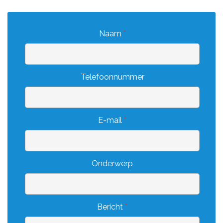
Naam
*
Telefoonnummer
E-mail
*
Onderwerp
O
n
d
e
r
Bericht
*
w
e