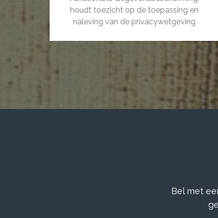
houdt toezicht op de toepassing en
naleving van de privacywetgeving
binnen uw organisatie. De wettelijke
taken en bevoegdheden van deze
persoon zijn vastgelegd in de
Algemene Verordening
Gegevensbescherming (AVG).
(Details)
Bel met ee
ge