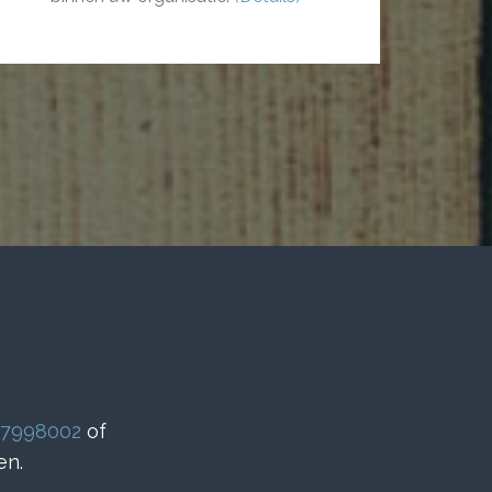
-7998002
of
en.