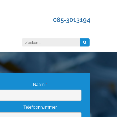
085-3013194
Zoeken
naar:
Naam
*
Telefoonnummer