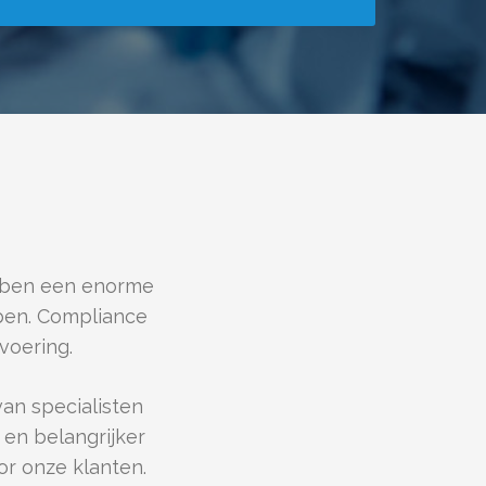
e
r
O
n
d
e
r
w
e
r
p
N
a
a
ebben een enorme
m
ben. Compliance
voering.
an specialisten
 en belangrijker
or onze klanten.