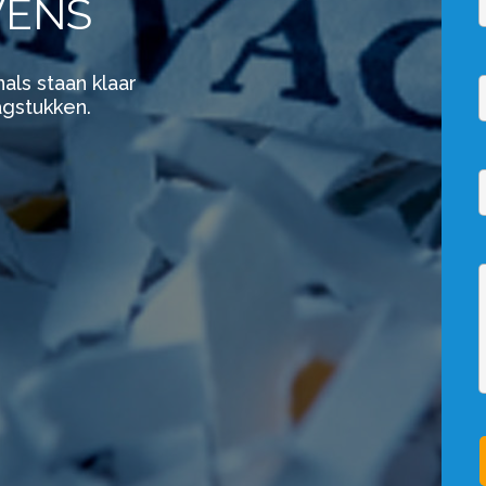
VENS
als staan klaar
gstukken.