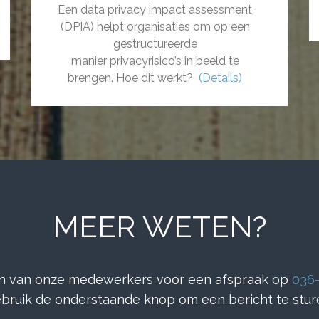
Een data privacy impact assessment
(DPIA) helpt organisaties om op een
gestructureerde
manier privacyrisico’s in beeld te
brengen. Hoe dit werkt?
(Details)
MEER WETEN?
n van onze medewerkers voor een afspraak op
036
bruik de onderstaande knop om een bericht te stur